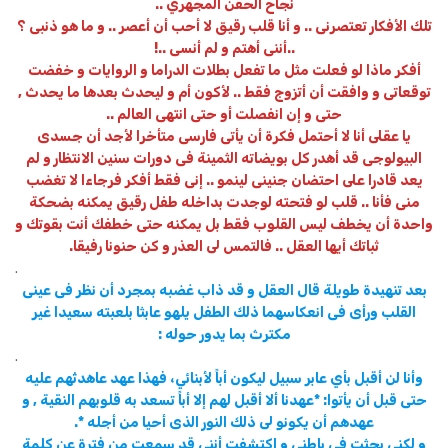
نجاح الحقن المجهري ..
تلك الأفكار تعتصرنى .. و أنا قلب رقيق لا أحب أن أعصر .. و ما هو ذنبى ؟
..أننى أهتم و لم أنسى ..!
أفكر ماذا لو فعلت مثل ما تفعل بطلات الدراما و الروايات و خفضت
توقعاتى و وافقت أن أتزوج فقط .. لأكون أم و ليحدث بعدها ما يحدث ,
حتى و إن انفصلت أو حتى انتهى العالم ..
يا عقلى أنا لا أحتمل فكرة أن يأتى فارسى متأخرا لأجد أن جسدى
البيولوجى قد أهدر كل بويضاته الثمينة فى دورات سنين الانتظار و لم
يعد قادرا على احتضان جنينى لينمو .. إنى فقط أفكر فرجاءا لا تغضب
منى فأنا .. قلب لو فتحته لوجدت بداخله طفل رقيق يمكنه بضحكة
واحدة أن يخطف ليس القلوب فقط بل يمكنه حتى خطفك أنت بقوتك و
ثباتك أيها العقل .. فالتمس لى العذر و كن حنونا رفيقا.
.
بعد تنهيدة طويلة قال العقل و قد ذاب غضبه بمجرد أن نظر فى عينى
القلب ورأى فى انعكاسهما ذلك الطفل يلهو عابثا بلعبته سعيدا غير
مكترث بما يدور حوله :
.
وأنا لن أقبل بأي عابر سبيل ليكون أباً لأبنائي، فهذا عهد عاهدتُهم عليه
حتى قبل أن يأتوا: *عهدنا ألا أقبل لهم إلا أباً تسعد به قلوبهم النقية , و
عهدهم أن يكونو لى ذلك النور الذى أحيا من أجله *.
و لكنى بحثت فى باطنى و اكتشفت أننى قد سمعت من فترة عن كلمة