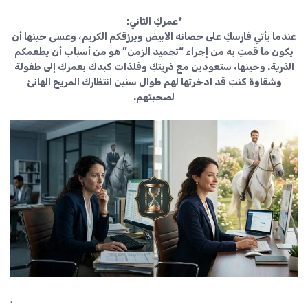
*عمركِ الثاني:
عندما يأتي فارسكِ على حصانه الأبيض ويرزقكم الكريم، وعسى حينها أن
يكون ما قمتِ به من إجراء “تجميد الزمن” هو من أسباب أن يطعمكم
الذرية. وحينها، ستعودين مع ذريتكِ وفلذات كبدكِ بعمركِ إلى طفولة
وشقاوة كنتِ قد ادخرتها لهم طوال سنين انتظاركِ المريح الهانئ
لصحبتهم.
.