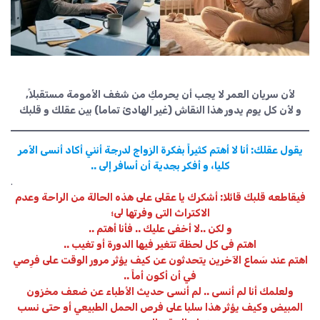
لأن سريان العمر لا يجب أن يحرمكِ من شغف الأمومة مستقبلاً,
و لأن كل يوم يدور هذا النقاش (غير الهادئ تماما) بين عقلك و قلبك
يقول عقلك: أنا لا أهتم كثيراً بفكرة الزواج لدرجة أنني أكاد أنسى الأمر
كليا، و أفكر بجدية أن أسافر إلى ..
.
فيقاطعه قلبك قائلا: أشكرك يا عقلى على هذه الحالة من الراحة وعدم
الاكتراث التى وفرتها لى؛
و لكن ..لا أخفى عليك .. فأنا أهتم ..
اهتم فى كل لحظة تتغير فيها الدورة أو تغيب ..
اهتم عند سَماع الآخرين يتحدثون عن كيف يؤثر مرور الوقت على فرِصي
في أن أكون أماً ..
ولعلمك أنا لم أنسى .. لم أنسى حديث الأطباء عن ضعف مخزون
المبيض وكيف يؤثر هذا سلبا على فرص الحمل الطبيعي أو حتى نسب