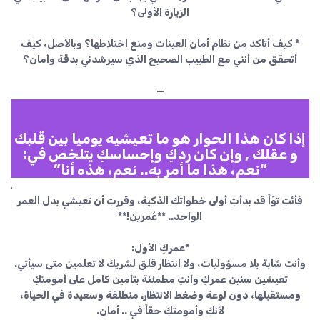
الزيارة الأولى؟
* كيف أتاكد من نظام أمان العينات ومنع اختلاطها؟ وبالأصل، كيف
أتحقق من أنني مع الطبيب الصحيح الذي سيرشدني بدقة وأمان؟
—
إذا كان هذا الحوار هو ما تعيشيه يوميا بين قلبك
و عقلك , وإن كان ردكِ وإحساسكِ يتلخص في:
“نعم، هذا ما أمر به.. نعم، هذه أنا”
.
فأنْتِ توّاً قد بدأتِ أولى خطواتكِ الذكية، وقررتِ أن تعيشي بدل العمر
الواحد.. **عُمرين!**
*عمركِ الأول:
وأنتِ شابة بلا مسؤوليات، ولا انتظار قلق لشريك لا تعلمين متى سيأتي.
تعيشين سنين عمركِ وأنتِ مطمئنة بتأمين كامل على أمومتكِ
ومستقبلها، دون لوعة وضغط الانتظار. منطلقة وسعيدة في الحياة،
لأنكِ وأمومتكِ حقاً في .. أمان.