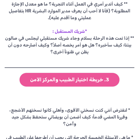
** كيف أتدبر أمري في العمل أثناء التجربة؟ ما هو معدل الإجازة
المطلوبة؟ (فأنا لا أحب أن يعرف مدير الموارد البشرية HR بتفاصيل
عمليتي وما أقدم عليه).
*شريك المستقبل :
** إذا تمت هذه الرحلة بسلام وجاء شريك مستقبلي ليجلس في صالون
بيتنا؛ كيف سأخبره؟ هل هو أمر يخصه أصلاً؟ وكيف أصارحه دون أن
يظن بي ظنوناً أخرى؟
3. خريطة اختيار الطبيب والمركز الآمن
* لنفترض أنني كنت نسختي الأقوى، وأهلي كانوا نسختهم الأشجع،
وقررنا المضي قدماً؛ كيف أضمن أن بويضاتي ستحفظ بشكل جيد
وآمن؟
* ما هي الأسئلة الخمسة الحرجة التي يجب أن أطرحها على الطبيب في