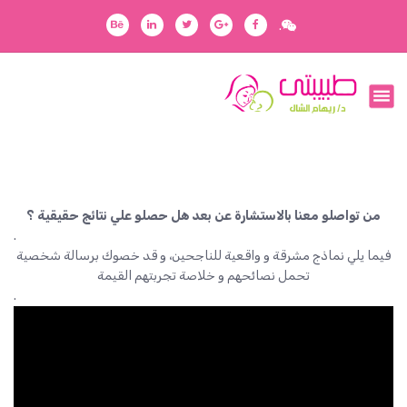
ا
.
ل
ت
ج
رفقاؤك في رحلتك
ا
و
ز
إ
ل
ى
ا
من تواصلو معنا بالاستشارة عن بعد هل حصلو علي نتائج حقيقية ؟
ل
.
م
فيما يلي نماذج مشرقة و واقعية للناجحين، و قد خصوك برسالة شخصية
ح
تحمل نصائحهم و خلاصة تجربتهم القيمة
ت
.
و
ى