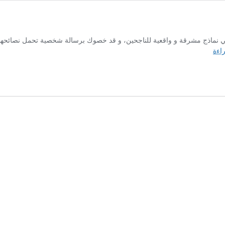
 نماذج مشرقة و واقعية للناجحين، و قد خصوك برسالة شخصية تحمل نصائحهم و خلا
هل
راءة
تحقق
الاستشارة
عن
بعد
نتائج
إيجابية
؟