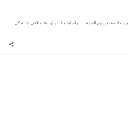
صة تجربتهم القيمة . . . راسلينا هنا . أو أو . هنا هتلاقي إجابة كل