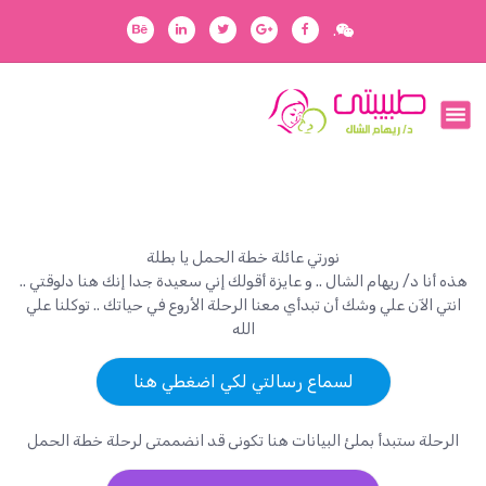
ا
.
ل
ت
ج
رفقاؤك في رحلتك
ا
و
ز
إ
ل
ى
ا
نورتي عائلة خطة الحمل يا بطلة
ل
هذه أنا د/ ريهام الشال .. و عايزة أقولك إني سعيدة جدا إنك هنا دلوقتي ..
م
انتي الآن علي وشك أن تبدأي معنا الرحلة الأروع في حياتك .. توكلنا علي
ح
الله
ت
و
لسماع رسالتي لكي اضغطي هنا
ى
الرحلة ستبدأ بملئ البيانات هنا تكونى قد انضممتى لرحلة خطة الحمل