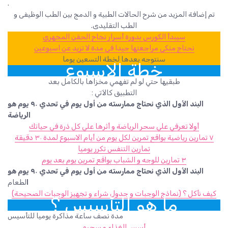
.
تم إضافة المزيد من شرح الحالات الطبية و الدمج بين الطب الوظيفى و
الطب التقليدى.
سيبدأ الكورس بدورة أسرار نجاح الحقن المجهري
نحتاج منكى مراجعتها جيدا فى مدة لا تزيد عن اسبوعين
سنتوجه بعدها لخطة التسعين يوما
خطة الاسبوع
طبقيها حتي لو لم تفهمي مخزاها بالكامل بعد
التطبيق كالآتي :
البند الأول الذي نحتاج ممارسته من أول يوم في تحدي ٩٠ يوم هو
الرياضة
أولا تعرفي علي سحر الرياضة و أثرها علي كل ذرة في حياتك
٧ تمارين رياضية بواقع تمرين لكل يوم من أيام الاسبوع لمدة ٣٠ دقيقة
تمارين التنفس تكرر يوميا
٣ تمارين للوجه و الشباب بواقع تمرين يوم بعد يوم
البند الأول الذي نحتاج ممارسته من أول يوم في تحدي ٩٠ يوم هو
ا
لطعام
كيف نأكل ؟ (نماذج الوجبات و جدول شراء و تجهيز الوجبات الصحيحة)
ما هو التأسيس ؟
مدة نصف ساعة مذاكرة يوميا للتأسيس
أسس الغذاء و سحره