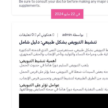
Be sure to consult your doctor before making any major c
supplements.
في 22 مايو 2024
بواسطة admin
هتكوني أم
0 تعليقات
تنشيط التبويض بشكل طبيعي: دليل شامل
يط التبويض بشكل طبيعي، مستعرضين النص الذي قدمته الدكتورة
ئية طب وجراحة النساء والتوليد وتأخر الإنجاب والحقن المجهري.
أهمية تنشيط التبويض:
يلعب التبويض السليم دورًا هامًا في حدوث الحمل.
جه بعض السيدات ضعفًا في التبويض، مما يؤثر على فرص الحمل.
ديد من الطرق الطبيعية لتنشيط التبويض وتحسين فرص الإنجاب.
عوامل تؤثر على التبويض:
ية: تلعب التغذية الصحية دورًا هامًا في صحة المبايض ووظائفها.