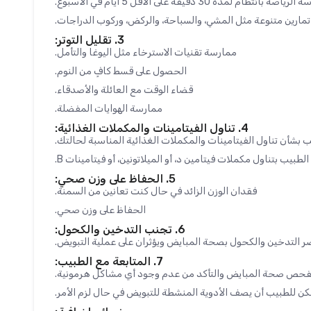
اضة بانتظام لمدة 30 دقيقة على الأقل 5 أيام في الأسبوع.
 تمارين متنوعة مثل المشي، والسباحة، والركض، وركوب الدراجات.
3. تقليل التوتر:
ممارسة تقنيات الاسترخاء مثل اليوغا والتأمل.
الحصول على قسط كافٍ من النوم.
قضاء الوقت مع العائلة والأصدقاء.
ممارسة الهوايات المفضلة.
4. تناول الفيتامينات والمكملات الغذائية:
 بشأن تناول الفيتامينات والمكملات الغذائية المناسبة لحالتك.
طبيب بتناول مكملات فيتامين د، أو الميلاتونين، أو فيتامينات B.
5. الحفاظ على وزن صحي:
فقدان الوزن الزائد في حال كنت تعانين من السمنة.
الحفاظ على وزن صحي.
6. تجنب التدخين والكحول:
ر التدخين والكحول بصحة المبايض ويؤثران على عملية التبويض.
7. المتابعة مع الطبيب:
لفحص صحة المبايض والتأكد من عدم وجود أي مشاكل هرمونية.
كن للطبيب أن يصف الأدوية المنشطة للتبويض في حال لزم الأمر.