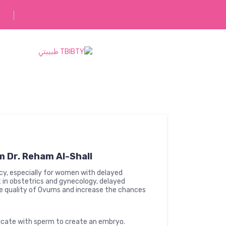
رفقاؤك في رحلتك
m Dr. Reham Al-Shall
cy, especially for women with delayed
ist in obstetrics and gynecology, delayed
he quality of Ovums and increase the chances
cate with sperm to create an embryo.