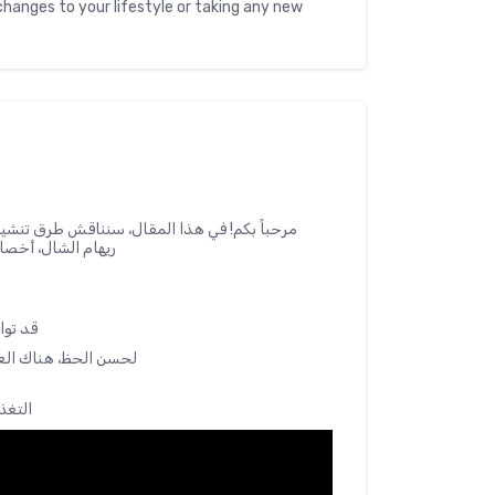
hanges to your lifestyle or taking any new
مرحباً بكم! في هذا المقال، سنناقش طرق تنش
ريهام الشال، أخصا
قد توا
لحسن الحظ، هناك الع
التغذ