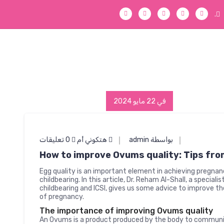
.
في 22 مايو 2024
بواسطة admin
هتكوني أم
0 تعليقات
How to improve Ovums quality: Tips fro
Egg quality is an important element in achieving pregnan
childbearing. In this article, Dr. Reham Al-Shall, a special
childbearing and ICSI, gives us some advice to improve t
of pregnancy.
The importance of improving Ovums quality
An Ovums is a product produced by the body to communi