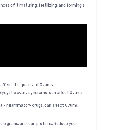
ces of it maturing, fertilizing, and forming a
.
s affect the quality of Ovums.
 polycystic ovary syndrome, can affect Ovums
nti-inflammatory drugs, can affect Ovums
hole grains, and lean proteins. Reduce your