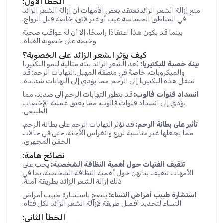
الخطأ الأول:
منع إزالة الشعر الزائدتعتقد بعض الأمهات أن إزالة الشعر الزائد
في المناطق الحساسة عيب أو غير لائق، خاصة قبل الزواج.
بينما قد يكون هذا اعتقادًا راسخًا، إلا أن له عواقب صحية
وخيمة على خصوبة الفتاة.
كيف يؤثر الشعر الزائد على الخصوبة؟
بيئة خصبة للبكتيريا:
يُعد الشعر الزائد بيئة مثالية لنمو البكتيريا
والميكروبات، خاصةً في منطقة المهبل.التهابات الرحم: قد
تنتقل هذه البكتيريا إلى الرحم، مما يؤدي إلى التهابات شديدة.
انسداد قنوات فالوب:
قد تتطور التهابات الرحم إلى صديد، مما
يؤدي إلى انسداد قنوات فالوب، مما يعيق عملية الإخصاب
الطبيعي.
تأثير على بطانة الرحم:
قد تؤثر التهابات الرحم على بطانة الرحم،
مما يجعلها غير مناسبة لزرع وانغراس الأجنة، حتى في حالات
الحقن المجهري.
نصائح هامة:
تثقيف الفتيات حول أهمية النظافة الشخصية:
يجب على
الأمهات تثقيف بناتهن حول أهمية النظافة الشخصية، بما في
ذلك إزالة الشعر الزائد بطريقة آمنة.
استشارة طبيب أمراض النساء:
ينصح باستشارة طبيب أمراض
النساء لتحديد أفضل طريقة لإزالة الشعر الزائد لكل فتاة.
الخطأ الثاني: