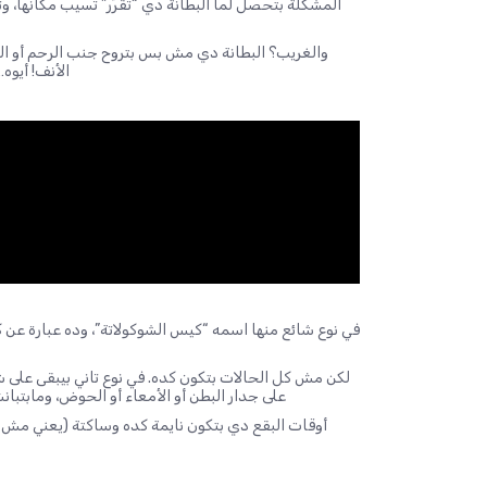
المشكلة بتحصل لما البطانة دي “تقرّر” تسيب مكانها، و
والغريب؟ البطانة دي مش بس بتروح جنب الرحم أو المب
الأنف! أيو
في نوع شائع منها اسمه “كيس الشوكولاتة”، وده عبارة عن ك
لكن مش كل الحالات بتكون كده. في نوع تاني بيبقى على
على جدار البطن أو الأمعاء أو الحوض، ومابتبان
أوقات البقع دي بتكون نايمة كده وساكتة (يعني مش 