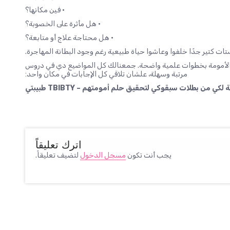
• فين مكانها؟
• هل مأثرة على الخصوبة؟
• هل محتاجة علاج أو متابعة؟
ات كتير جدًا خلفوا وعاشوا حياة طبيعية رغم وجود البطانة المهاجرة.
م الأمومة بخطوات علمية واضحة. جمعنالك كل المواضيع دي في دروس
مرتبة وسهلة، علشان تلاقي كل الإجابات في مكان واحد:
 لكي من بطلات سبقوكي لتحقيق حلم أمومتهم – TBIBTY طبيبتي
اترك تعليقاً
يجب أنت تكون
مسجل الدخول
لتضيف تعليقاً.