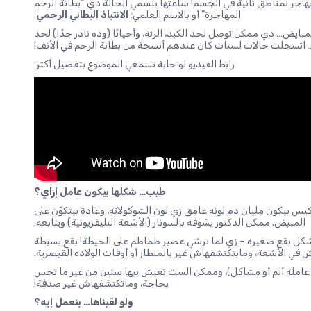
تهاجر لمناطق تانية في الجسم! ساعتها بنسمي الحالة دي “بطانة الرحم
المهاجرة” أو بالاسم العلمي:
الانتباذ البطاني الرحمي
.
ايض… دي ممكن توصل لحد الكبد، الرئة، وأحيانًا (وده نادر جدًا) لحد
ه… اتسجلت حالات لستات كان عندهم أنسجة من بطانة الرحم في الأنف!
رابط الفيديو لو حابة تسمعي الموضوع بتفصيل أكتر:
طيب… شكلها بيكون عامل إزاي؟
يس بيكون مليان دم لونه غامق زي لون الشوكولاتة، وعادة بيتكوّن على
المبيض. ممكن الدكتور يشوفه بالسونار (الأشعة التليفزيونية) ويتابعه.
 شكل بقع صغيرة – زي لما ترشي عصير طماطم على الحيطة! بقع بسيطة
ش في الأشعة، ومابتكتشفهاش غير بالمنظار أو أوقات الولادة القيصرية.
عاملة ألم أو مشاكل)، وممكن الست تعيش بيها سنين من غير ما تحس
بحاجة، وماتكتشفهاش غير صدفة!
ولو لقيناها… بنعمل إيه؟