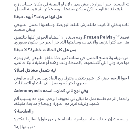
قت العملية. بس القرار ده مش سهل، لإن لو البقعة في مكان حساس زي
طرف قناة فالوب، الكَيّ ممكن يسدها… وده هيأثر على فرصة الحمل.
هل ليها درجات؟ أيوه، طبعًا!
 بتخلي الأنابيب ماتقدرش تلتقط البويضة، وساعتها الحمل الطبيعي
بيبقى صعب.
 Frozen Pelvis
، وده معناه إن أعضاء الحوض كلها بتلتصق
ض من كتر النزيف والالتهاب، وساعتها التدخل الجراحي بيكون ضروري.
بس هل كل الحالات خطيرة؟ لأ طبعًا!
ش بتسبب أعراض قوية، ولا بتمنع الحمل. في ستات كتير جدًا خلفوا طبيعي رغم وجود
لمهاجرة، وفي اللي اكتشفوها بالصدفة وقت ولادة أو عملية تانية خالص.
ليه بتعمل مشاكل أصلًا؟
ا جوا الرحم! يعني كل شهر بتتكون وتنزف زي العادي… بس الدم مالوش
مخرج، فيتراكم ويعمل التهابات أو التصاقات.
وفي نوع تاني كمان… اسمه Adenomyosis
 لجدار الرحم نفسه بدل ما تبقى في تجويف الرحم. النوع ده بيسبب ألم
شديد ونزيف غزير مع الدورة، وبيحتاج متابعة دقيقة.
والخلاصة؟
و سمعتِ إن عندك بطانة مهاجرة، ماتقلقيش على طول! اسألي الدكتور:
• درجتها إيه؟