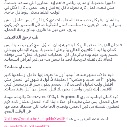
دكتور الخصوبة أو مدرب رياضي فاهم إيه التمارين اللي تساعد جسمنا،
مش تتعبه. كمان لازم نعرف ناكل إيه قبل وبعد التمرين، لأن الأكل في
الوقت الغلط ممكن يبوّظ كل حاجة.
وعلشان نوفر كل ده، جمعنا المعلومات دي كلها في كورس شامل، مش
بس للي بعد الأربعين، ده مناسب كمان للثلاثينات. لأن التحضير لازم يكون
بدري، حتى قبل ما تقرري تبدأي رحلة الحمل.
طب نرجع للكافيين…
فنجان القهوة الصغير اللي كنا بنشربه زمان، اتحوّل لمج كبير بيصحينا، بس
كمان بيأذينا. الكافيين العالي بيأثر على الخصوبة، بيزود الإدمان وبيخلي
الجسم يطرد ميّه، وده بيأثر على كل العمليات الحيوية. الحل؟ مش نوقفه
فجأة، لكن نقلله تدريجياً، لحد ما نتحرر منه من غير أعراض انسحاب.
طيب لو حملت؟
فيه حالات بتظهر عندها أنيميا أول ما نعرف إنها حامل، وساعتها كتير
بيقولوا: “أخد حديد وخلاص؟” الحقيقة لأ. أول 3 شهور في الحمل مش
أفضل وقت لتناول الحديد، لأن الجسم بيكون مش قادر يتحمل كتير.
الأفضل إنك تكوني واخدة مخزونك قبل الحمل من أكل وفيتامينات.
فيه كمان فيتامينات زي الـL-Arginine وCoenzyme Q10 والزنك، مهمة
قبل الحمل، بس مش مفيدة أو آمنة دايمًا أثناء الحمل. عشان كده لازم
تحضّري نفسك من قبل الحمل، وتخدي الحاجات اللي جسمك محتاجها
في الوقت الصح.
لمشاهدة الفيديو من هنا:
https://youtu.be/_sqxMoXwUlE?
si=3psHOES5bz0wwWfX