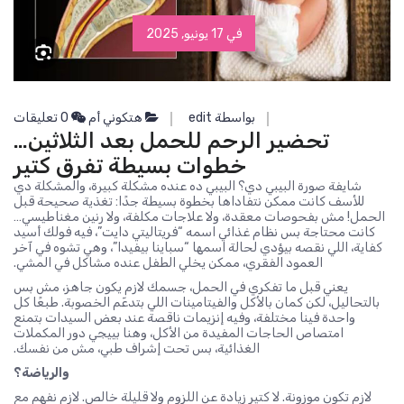
في 17 يونيو, 2025
بواسطة edit
هتكوني أم
0 تعليقات
تحضير الرحم للحمل بعد الثلاثين…
خطوات بسيطة تفرق كتير
شايفة صورة البيبي دي؟ البيبي ده عنده مشكلة كبيرة، والمشكلة دي
للأسف كانت ممكن نتفاداها بخطوة بسيطة جدًا: تغذية صحيحة قبل
الحمل! مش بفحوصات معقدة، ولا علاجات مكلفة، ولا رنين مغناطيسي…
كانت محتاجة بس نظام غذائي اسمه “فريتاليتي دايت”، فيه فولك أسيد
كفاية، اللي نقصه بيؤدي لحالة اسمها “سباينا بيفيدا”، وهي تشوه في آخر
العمود الفقري، ممكن يخلي الطفل عنده مشاكل في المشي.
يعني قبل ما تفكري في الحمل، جسمك لازم يكون جاهز، مش بس
بالتحاليل، لكن كمان بالأكل والفيتامينات اللي بتدعّم الخصوبة. طبعًا كل
واحدة فينا مختلفة، وفيه إنزيمات ناقصة عند بعض السيدات بتمنع
امتصاص الحاجات المفيدة من الأكل، وهنا بييجي دور المكملات
الغذائية، بس تحت إشراف طبي، مش من نفسك.
والرياضة؟
لازم تكون موزونة. لا كتير زيادة عن اللزوم ولا قليلة خالص. لازم نفهم مع