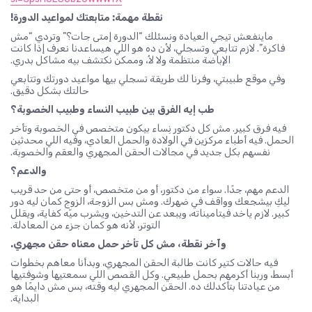
نقطة مهمة: متابعتك لمواعيد الدورة!
ماينفعش تيجي العيادة ونسئلك “الدورة إمتى جات؟” وتردي “مش
فاكرة”. لازم تتابعي وتسجلي، لأن ده هو اللي هيساعدنا نعرف إذا كانت
الإباضة منتظمة ولا لأ، وممكن نكتشف بيه مشاكل بدري.
وفي موقع طبيبتي، وفرنا لك طريقة تسجلي بيها مواعيد دورتك وتتابعي
حالتك بشكل دقيق.
طب إيه الفرق بين طبيب النساء وطبيب الخصوبة؟
فيه فرق كبير. مش كل دكتور نِساء بيكون متخصص في الخصوبة وتأخر
الحمل. فيه أطباء مركزين في الولادة والحمل العادي، وفيه اللي محدثين
نفسهم بكل جديد في مجالات الحقن المجهري والعقم والخصوبة.
والدعم؟
الدعم مهم، جدًا. سواء من دكتور، أو من متخصص، أو حتى من حد قريب
ليكِ بيشجعك وواقف في ضهرك. ومش بس الزوجة، الزوج كمان ليه دور
كبير. لازم ياخد فيتاميناته، ويبعد عن التدخين، ويشرب ميّه كفاية، ويقلل
التوتر، لأنه هو كمان جزء من المعادلة.
وآخر نقطة، مش كل تأخر حمل معناه حقن مجهري.
فيه حالات كتير كانت طالبة الحقن المجهري، وبدأنا معاهم بخطوات
أبسط، وربنا أكرمهم بحمل طبيعي. وكل القصص اللي سمعتيها وشوفتيها
من عيادتنا بتأكدلك ده. الحقن المجهري ليه وقته، بس مش دايمًا هو
البداية.