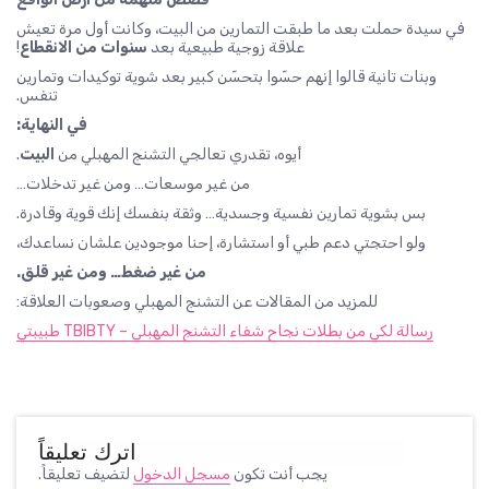
في سيدة حملت بعد ما طبقت التمارين من البيت، وكانت أول مرة تعيش
علاقة زوجية طبيعية بعد
سنوات من الانقطاع
!
وبنات تانية قالوا إنهم حسّوا بتحسّن كبير بعد شوية توكيدات وتمارين
تنفس.
في النهاية:
أيوه، تقدري تعالجي التشنج المهبلي من
البيت
.
من غير موسعات… ومن غير تدخلات…
بس بشوية تمارين نفسية وجسدية… وثقة بنفسك إنك قوية وقادرة.
ولو احتجتي دعم طبي أو استشارة، إحنا موجودين علشان نساعدك،
من غير ضغط… ومن غير قلق.
للمزيد من المقالات عن التشنج المهبلي وصعوبات العلاقة:
رسالة لكي من بطلات نجاح شفاء التشنج المهبلي – TBIBTY طبيبتي
اترك تعليقاً
يجب أنت تكون
مسجل الدخول
لتضيف تعليقاً.