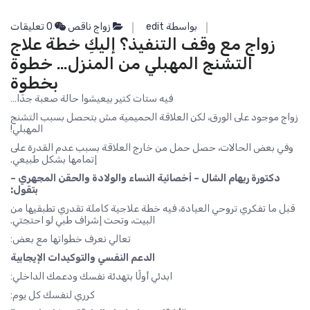
بواسطة edit
زواج ناقص
0 تعليقات
زواج مع وقف التنفيذ؟ إليكِ خطة علاج
التشنج المهبلي من المنزل… خطوة
بخطوة
فيه ستات كتير بيعيشوا حالة صعبة جدًا…
زواج موجود على الورق، لكن العلاقة الحميمية مش بتحصل بسبب التشنج
المهبلي!
وفي بعض الحالات، حصل حمل من خارج العلاقة بسبب عدم القدرة على
إتمامها بشكل طبيعي.
دكتورة ريهام الشال – أخصائية النساء والولادة والحقن المجهري –
بتقول:
قبل ما تفكري تروحي العيادة، فيه خطة علاجية كاملة تقدري تطبقيها من
البيت، وتحت إشراف طبي لو احتجتي.
تعالي نعرف خطواتها مع بعض:
الدعم النفسي والتوكيدات الإيجابية
ابدئي أولًا بتهدئة نفسك ودعمك الداخلي:
كرري لنفسك كل يوم: