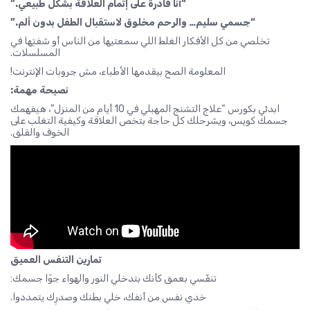
“أنا قادرة على إتمام العلاقة بشكل طبيعي.”
“جسمي سليم… والرحم مخلوق لاستقبال الطفل بدون ألم.”
تخلصي من كل الأفكار الغلط اللي سمعتيها من الناس أو شفتِها في
المسلسلات.
المعلومة الصح بيقدمها الأطباء، مش جروبات الإنترنت!
نصيحة مهمة:
ابدئي بكورس “علاج التشنج المهبلي في 10 أيام من المنزل”، هيفهمك
جسمك كويس، ويشرحلك كل حاجة بتخص العلاقة وكيفية التغلب على
الخوف والقلق.
تمارين التنفس العميق
تنفّسي بعمق كأنك بتدخلي النور والهواء جوّا جسمك:
خدي نفس من أنفك، خلي بطنك وصدرِك يتمددوا.