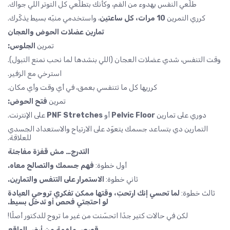
طلّعي النفس بهدوء من الفم، وكأنك بتطلّعي كل التوتر اللي جواك.
كرري التمرين
10 مرات، كل ساعتين
، واستخدمي منبّه بسيط يذكّرك.
تمارين عضلات الحوض والعجان
تمرين
الجلوس:
وقت التنفس، شدي عضلات العجان (اللي بنشدها لما نحب نمنع التبول).
استرخي مع الزفير.
كرريها كل ما تتنفسي بعمق، في أي وقت وأي مكان.
تمرين
فتح الحوض:
دوري على تمارين
Pelvic Floor
أو
PNF Stretches
على الإنترنت.
التمارين دي بتساعد جسمك يتعوّد على الارتياح والاستعداد الجسدي
للعلاقة.
التدرج… مش قفزة مفاجئة
أول خطوة:
فهم جسمك والتصالح معاه.
ثاني خطوة:
الاستمرار على التنفس والتمارين.
ثالث خطوة:
لما تحسي إنك ارتحتِ، وقتها ممكن تفكري تروحي العيادة
لو احتجتي فحص أو تدخل بسيط.
لكن في حالات كتير جدًا اتحسّنت من غير ما تروح للدكتور أصلًا!
قصص ملهمة من أرض الواقع