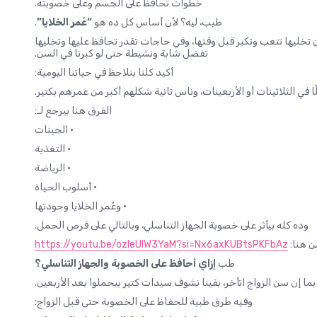
خطوات تحافظ على الجسم وعلى خصوبته.
طيب، ليه؟ لأن أساس كل ده هو
“عُمر الخلايا”
.
ن تخليها تتعب وتكبر قبل وقتها، وفي حاجات تقدر تحافظ عليها وتخليها
تفضل شابة ونشيطة حتى لو كبرنا في السن.
أكيد كلنا بنلاحظ في حياتنا اليومية:
ي الثلاثينات أو الأربعينات، وناس تانية شكلهم أكبر من عمرهم بكتير.
الفرق هنا بيرجع لـ:
• الجينات
• التغذية
• الرياضة
• أسلوب الحياة
• وعُمر الخلايا وجودتها
وده كله بيأثر على خصوبة الجهاز التناسلي، وبالتالي على فرص الحمل.
ن هنا:
https://youtu.be/ozleUIW3YaM?si=Nx6axKUBtsPKFbAz
طب
إزاي أحافظ على الخصوبة والجهاز التناسلي؟
ما إن سن الزواج اتأخر، بقينا نشوف سيدات كتير بيحملوا بعد الأربعين.
وفيه طرق طبية للحفاظ على الخصوبة حتى قبل الزواج: