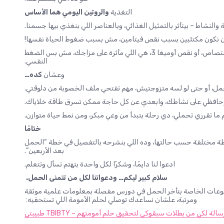
التغذية
والروتين اليومي هما الأساس
نشاط – بيتأثر بالتمثيل الغذائي، وبالعناصر اللي بنغذي بيها جسمنا.
 نكون مكتئبين بسبب نقص فيتامين، مش بسبب ضغوط الحياة نفسها!
ممكن تكون مشاكل الهضم، أو نقص الحديد، أو ضعف الامتصاص، أو نقص أوميغا 3، هي اللي مأثرة على مزاجك، مش بس الضغط
النفسي.
وعشان
كده…
 الحمل، أو حتى لو لسه متزوجتيش، مهم تفتحي ملف الخصوبة من دلوقتي.
 وحافظي على نشاطك، وابعدي عن كل حاجة ممكن تسرق طاقة خلاياك.
ا تقرري تحملي، دي رحلة بتبدأ من وعي مبكر، ومن نمط حياة متوازن.
ختامًا
طة مختلفة حسب حالتها، وده اللي بنشرحه بالتفصيل في خطة “الحمل
بعد الأربعين”.
ادعوا لنا دايمًا، وشكرًا لكل واحدة بتهتم تسأل وتتعلم.
سلام كبير ليكم… ودعواتنا لكل من تتمنى الحمل.
موضوعات الخاصة بتأخر الحمل في دورس مفصلة بمعلومات علمية موثقة
ومرتبة، علشان نساعدك توصلي لحلم الأمومة اللي تستحقيه:
سالة لكي من بطلات سبقوكي لتحقيق حلم أمومتهم – TBIBTY طبيبتي