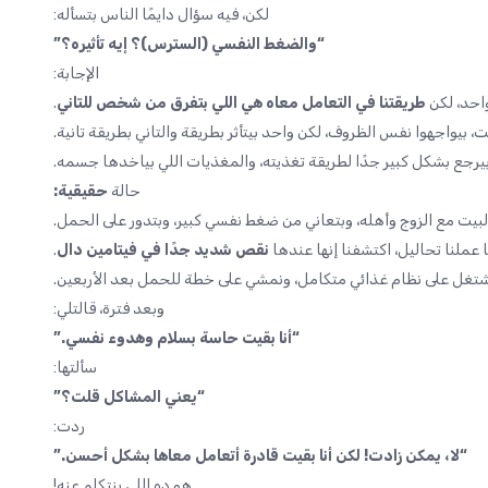
لكن، فيه سؤال دايمًا الناس بتسأله:
“والضغط النفسي (السترس)؟ إيه تأثيره؟”
الإجابة:
احد، لكن
طريقتنا في التعامل معاه هي اللي بتفرق من شخص للتاني
.
بيواجهوا نفس الظروف، لكن واحد بيتأثر بطريقة والتاني بطريقة تانية.
يرجع بشكل كبير جدًا لطريقة تغذيته، والمغذيات اللي بياخدها جسمه.
حالة
حقيقية:
بيت مع الزوج وأهله، وبتعاني من ضغط نفسي كبير، وبتدور على الحمل.
 عملنا تحاليل، اكتشفنا إنها عندها
نقص شديد جدًا في فيتامين دال
.
نشتغل على نظام غذائي متكامل، ونمشي على خطة للحمل بعد الأربعين.
وبعد فترة، قالتلي:
“أنا بقيت حاسة بسلام وهدوء نفسي.”
سألتها:
“يعني المشاكل قلت؟”
ردت:
“لا، يمكن زادت! لكن أنا بقيت قادرة أتعامل معاها بشكل أحسن.”
هو ده اللي بنتكلم عنه!