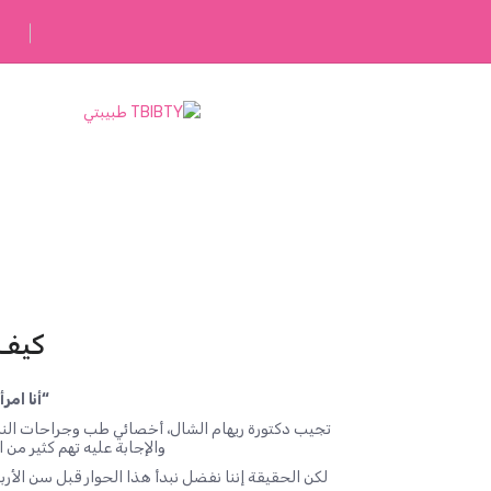
رفقاؤك في رحلتك
كيف 
“أنا امرأة عمري 41 سنة، كيف أحاف
تجيب دكتورة ريهام الشال، أخصائي طب وجراحات النساء
والإجابة عليه تهم كثير من