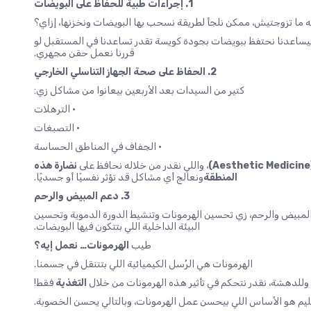
1. إجراءات طبية للحفاظ على البويضات
ه ما تزوجتيش، ممكن نلجأ لطريقة نسحب بها البويضات ونخزنها، إزاي؟
ساعدنا نحتفظ ببويضات بجودة كويسة تقدر تساعدنا في المستقبل لو
قررنا نعمل حقن مجهري.
2. الحفاظ على صحة الجهاز التناسلي الخارجي
كتير من السيدات بعد الأربعين بيعانوا من مشاكل زي:
• الترهلات
• التصبغات
• الجفاف في المناطق الحساسة
، واللي نقدر من خلاله نحافظ على
نضارة هذه
المنطقة
ونعالج أي مشاكل قد تؤثر نفسيًا أو جسديًا.
3. دعم المبيض والرحم
المبيض والرحم، زي تحسين الهرمونات وتنشيط الدورة الدموية وتحسين
البيئة الداخلية اللي بتتكون فيها البويضات.
طيب
الهرمونات… نعمل إيه؟
الهرمونات هي الرُسل الكيميائية اللي بتتنقل في جسمنا.
وللدهشة، نقدر نتحكم في تأثير هذه الهرمونات من خلال
التغذية
فقط!
سليم هو الأساس اللي بيحسن عمل الهرمونات، وبالتالي يحسن الخصوبة.