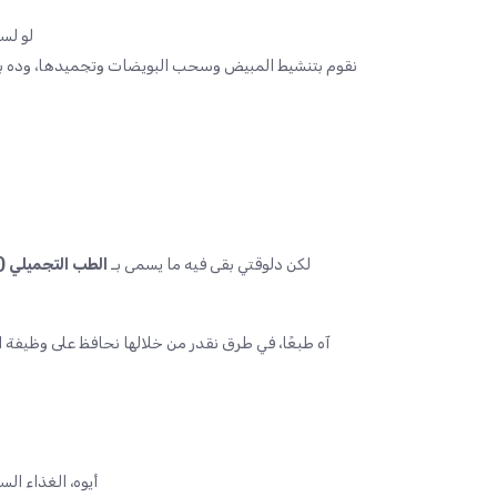
لو لس
نقوم بتنشيط المبيض وسحب البويضات وتجميدها، وده بي
لكن دلوقتي بقى فيه ما يسمى بـ
الطب التجميلي (Aesthetic Medicine)
آه طبعًا، في طرق نقدر من خلالها نحافظ على وظيفة 
أيوه، الغذاء ال