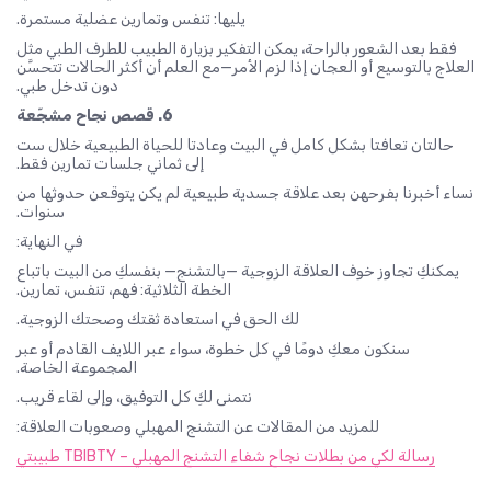
يليها: تنفس وتمارين عضلية مستمرة.
فقط بعد الشعور بالراحة، يمكن التفكير بزيارة الطبيب للطرف الطبي مثل
العلاج بالتوسيع أو العجان إذا لزم الأمر—مع العلم أن أكثر الحالات تتحسَّن
دون تدخل طبي.
6. قصص نجاح مشجّعة
حالتان تعافتا بشكل كامل في البيت وعادتا للحياة الطبيعية خلال ست
إلى ثماني جلسات تمارين فقط.
نساء أخبرنا بفرحهن بعد علاقة جسدية طبيعية لم يكن يتوقعن حدوثها من
سنوات.
في النهاية:
يمكنكِ تجاوز خوف العلاقة الزوجية —بالتشنج— بنفسكِ من البيت باتباع
الخطة الثلاثية: فهم، تنفس، تمارين.
لك الحق في استعادة ثقتك وصحتك الزوجية.
سنكون معكِ دومًا في كل خطوة، سواء عبر اللايف القادم أو عبر
المجموعة الخاصة.
نتمنى لكِ كل التوفيق، وإلى لقاء قريب.
للمزيد من المقالات عن التشنج المهبلي وصعوبات العلاقة:
رسالة لكي من بطلات نجاح شفاء التشنج المهبلي – TBIBTY طبيبتي