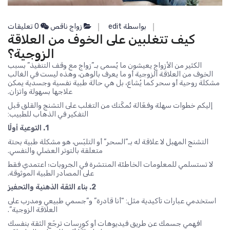
بواسطة edit
زواج ناقص
0 تعليقات
كيف تتغلبين على الخوف من العلاقة
الزوجية؟
الكثير من الأزواج يعيشون ما يُسمى بـ”زواج مع وقف التنفيذ” بسبب
الخوف من العلاقة الزوجية أو ما يعرف بالوهن، وهذه ليست في الغالب
مشكلة روحية أو سحر كما يُشاع، بل هي حالة طبية نفسية وجسدية يمكن
علاجها بسهولة واتزان.
إليكم خطوات سهلة وفعّالة تُمكّنك من التغلب على التشنج والقلق قبل
التفكير في الذهاب للطبيب:
1. التوعية أولًا
التشنج المهبل لا علاقة له بـ”السحر” أو التلبّس، هو مشكلة طبية بحتة
متعلقة بالتوتر العضلي والنفسي.
لا تستسلمي للمعلومات الخاطئة المنتشرة في الجروبات؛ اعتمدي فقط
على المصادر الطبية الموثوقة.
2. بناء الثقة الذهنية والتحفيز
استخدمي عبارات تأكيدية مثل: “أنا قادرة” و”جسمي طبيعي ومدرب على
العلاقة الزوجية”.
افهمي جسمك عن طريق فيديوهات أو كورسات ترجّع الثقة بنفسك