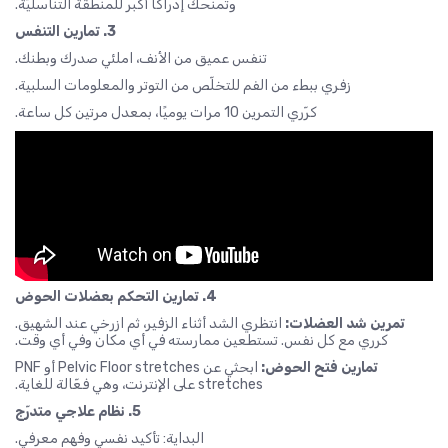
وتمنحك إدراكًا أكبر للمنطقة التناسليّة.
3. تمارين التنفس
تنفس عميق من الأنف، املئي صدرك وبطنك.
زفري ببطء من الفم للتخلّص من التوتر والمعلومات السلبية.
كرّري التمرين 10 مرات يوميًا، بمعدل مرتين كل ساعة.
4. تمارين التحكم بعضلات الحوض
تمرين شد العضلات:
انتظري الشد أثناء الزفير، ثم ازرخي عند الشهيق.
كرري مع كل نفس. تستطعين ممارسته في أي مكان وفي أي وقت.
تمارين فتح الحوض:
ابحثي عن Pelvic Floor stretches أو PNF
stretches على الإنترنت، وهي فعّالة للغاية.
5. نظام علاجي متدرّج
البداية: تأكيد نفسي وفهم معرفي.