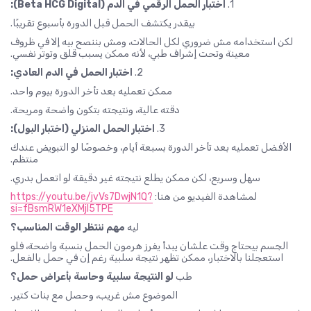
1.
اختبار الحمل الرقمي في الدم (Beta HCG Digital):
بيقدر يكتشف الحمل قبل الدورة بأسبوع تقريبًا.
لكن استخدامه مش ضروري لكل الحالات، ومش بننصح بيه إلا في ظروف
معينة وتحت إشراف طبي، لأنه ممكن يسبب قلق وتوتر نفسي.
2.
اختبار الحمل في الدم العادي:
ممكن تعمليه بعد تأخر الدورة بيوم واحد.
دقته عالية، ونتيجته بتكون واضحة ومريحة.
3.
اختبار الحمل المنزلي (اختبار البول):
الأفضل تعمليه بعد تأخر الدورة بسبعة أيام، وخصوصًا لو التبويض عندك
منتظم.
سهل وسريع، لكن ممكن يطلع نتيجته غير دقيقة لو اتعمل بدري.
لمشاهدة الفيديو من هنا:
https://youtu.be/jvVs7DwjN1Q?
si=fBsmRW1eXMjI5TPE
ليه
مهم ننتظر الوقت المناسب؟
الجسم بيحتاج وقت علشان يبدأ يفرز هرمون الحمل بنسبة واضحة، فلو
استعجلنا بالاختبار، ممكن تظهر نتيجة سلبية رغم إن في حمل بالفعل.
طب
لو النتيجة سلبية وحاسة بأعراض حمل؟
الموضوع مش غريب، وحصل مع بنات كتير.